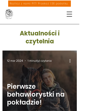
Rozlicz z nami PIT! Przekaż 1,5% podatku.
Aktualności i
czytelnia
12 mar 2024
1 minut(y) czytania
Pierwsze
behawiorystki na
pokładzie!