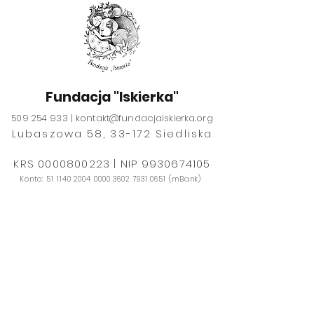
Fundacja "Iskierka"
509 254 933 |
kontakt@fundacjaiskierka.org
Lubaszowa 58, 33-172 Siedliska
​​​KRS
0000800223
| NIP
9930674105
Konto:
51 1140 2004 0000
3602 7931 0651
(mBank)
Wesprzyj naszą misję