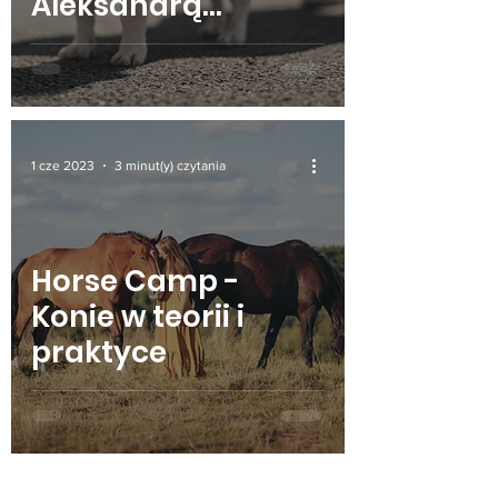
Aleksandrą
Zawadzką-Glinką
1 cze 2023
3 minut(y) czytania
Horse Camp -
Konie w teorii i
praktyce