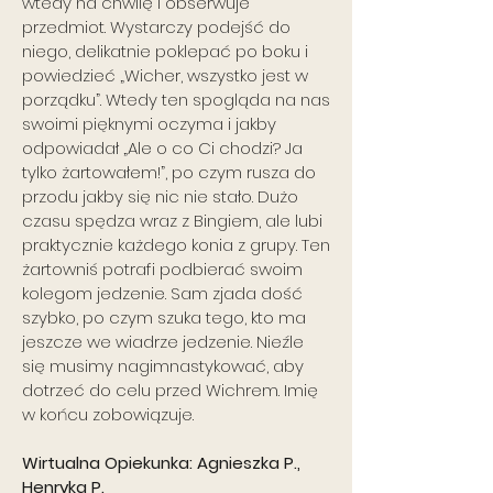
wtedy na chwilę i obserwuje
przedmiot. Wystarczy podejść do
niego, delikatnie poklepać po boku i
powiedzieć „Wicher, wszystko jest w
porządku”. Wtedy ten spogląda na nas
swoimi pięknymi oczyma i jakby
odpowiadał „Ale o co Ci chodzi? Ja
tylko żartowałem!”, po czym rusza do
przodu jakby się nic nie stało. Dużo
czasu spędza wraz z Bingiem, ale lubi
praktycznie każdego konia z grupy. Ten
żartowniś potrafi podbierać swoim
kolegom jedzenie. Sam zjada dość
szybko, po czym szuka tego, kto ma
jeszcze we wiadrze jedzenie. Nieźle
się musimy nagimnastykować, aby
dotrzeć do celu przed Wichrem. Imię
w końcu zobowiązuje.
Wirtualna Opiekunka: Agnieszka P.,
Henryka P.