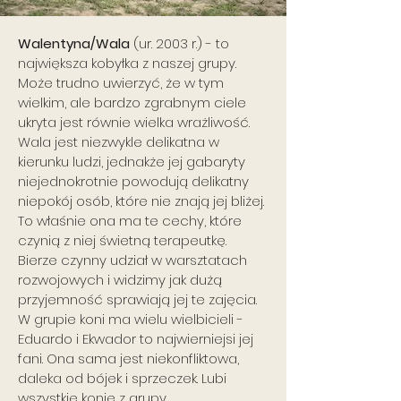
Walentyna/Wala
(ur. 2003 r.) - to
największa kobyłka z naszej grupy.
Może trudno uwierzyć, że w tym
wielkim, ale bardzo zgrabnym ciele
ukryta jest równie wielka wrażliwość.
Wala jest niezwykle delikatna w
kierunku ludzi, jednakże jej gabaryty
niejednokrotnie powodują delikatny
niepokój osób, które nie znają jej bliżej.
To właśnie ona ma te cechy, które
czynią z niej świetną terapeutkę.
Bierze czynny udział w warsztatach
rozwojowych i widzimy jak dużą
przyjemność sprawiają jej te zajęcia.
W grupie koni ma wielu wielbicieli -
Eduardo i Ekwador to najwierniejsi jej
fani. Ona sama jest niekonfliktowa,
daleka od bójek i sprzeczek. Lubi
wszystkie konie z grupy.