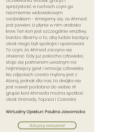
oczekiwania. Wdzięk, gracja i
sprężystość w ruchach czyni go
niezmiernie widowiskowym
osobnikiem - śmiejemy się, że Ahmed
jest pewien, iż płynie w nim arabska
krew. Ten koń jest szczególnie wrażliwy,
bardzo dbamy o to, aby ludzie będący
obok niego byli spokojni i opanowani.
To czyni, że Ahmed zaczyna się
otwierać. Gdy już pokocha człowieka,
staje się partnerem uważnym na
najmniejszy gest i emocję człowieka.
Na zdjęciach czesto mylony jest z
Ateną, jednak dla nas, ta dwójka nie
jest nawet podobna do siebie. W
grupie koni Ahmeda można spotkać
obok Grenady, Topaza i Czereśni.
Wirtualny Opiekun: Paulina Jawornicka
Adoptuj wirtualnie!