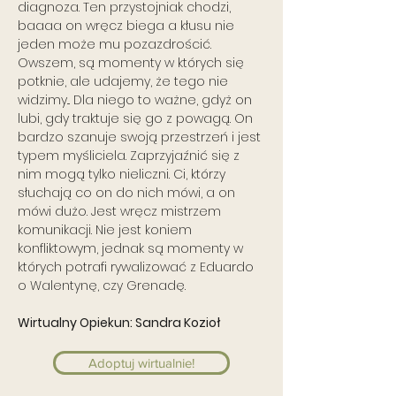
diagnoza. Ten przystojniak chodzi,
baaaa on wręcz biega a kłusu nie
jeden może mu pozazdrościć.
Owszem, są momenty w których się
potknie, ale udajemy, że tego nie
widzimy... Dla niego to ważne, gdyż on
lubi, gdy traktuje się go z powagą. On
bardzo szanuje swoją przestrzeń i jest
typem myśliciela. Zaprzyjaźnić się z
nim mogą tylko nieliczni. Ci, którzy
słuchają co on do nich mówi, a on
mówi dużo. Jest wręcz mistrzem
komunikacji. Nie jest koniem
konfliktowym, jednak są momenty w
których potrafi rywalizować z Eduardo
o Walentynę, czy Grenadę.
Wirtualny Opiekun: Sandra Kozioł
Adoptuj wirtualnie!