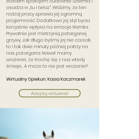
stoickim spokojem cudownie uziemia i
osadza w „tu i teraz”. Widzimy, że ten
rodzaj pracy sprawia jej ogromną
przyjemność. Dodatkowo jej styl bycia
korzystnie wpływa na emocje Namka.
Prywatnie jest mistrzynią potarganej
grzywy. Jak długo byśmy jej nie czesali,
to i tak dwie minuty później patrzy na
nas potargana. Nawet mamy
wrażenie, że trochę się z nas wtedy
śmieje… A może to nie jest wrażenie?
Wirtualny Opiekun: Kasia Kaczmarek
Adoptuj wirtualnie!