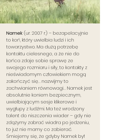
Namek
(ur. 2007 r.) – bezapelacyjnie
to koń, który uwielbia ludzi i ich
towarzystwo. Ma dużą potrzebę
kontaktu cielesnego, a że nie do
końca zdaje sobie sprawę ze
swojego rozmiaru i siły, to kontakty z
nieświadomym człowiekiem mogą
zakończyć się… nazwijmy to
zachwianiem równowagi… Namek jest
absolutnie koniem bezpiecznym,
uwielbiającym sesje klikerowe i
wygłupy z ludźmi. Ma też wrodzony
talent do niszczenia wiader – gdy nie
zdążymy zabrać wiadra po jedzeniu,
to już nie mamy co zabierać.
Śmiejemy się, że gdyby Namek był