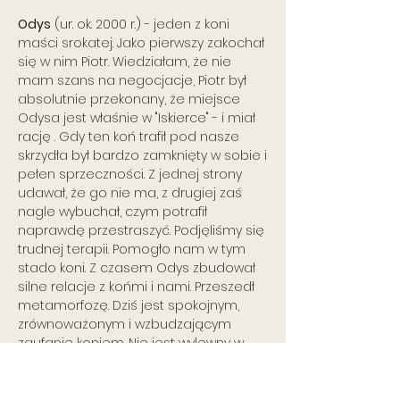
Odys
(ur. ok. 2000 r.) - jeden z koni
maści srokatej. Jako pierwszy zakochał
się w nim Piotr. Wiedziałam, że nie
mam szans na negocjacje, Piotr był
absolutnie przekonany, że miejsce
Odysa jest właśnie w "Iskierce" - i miał
rację . Gdy ten koń trafił pod nasze
skrzydła był bardzo zamknięty w sobie i
pełen sprzeczności. Z jednej strony
udawał, że go nie ma, z drugiej zaś
nagle wybuchał, czym potrafił
naprawdę przestraszyć. Podjęliśmy się
trudnej terapii. Pomogło nam w tym
stado koni. Z czasem Odys zbudował
silne relacje z końmi i nami. Przeszedł
metamorfozę. Dziś jest spokojnym,
zrównoważonym i wzbudzającym
zaufanie koniem. Nie jest wylewny w
kontaktach z obcymi ludźmi, ale też od
nich nie stroni. W stadzie spotkać go
można w towarzystwie Darii i Leona. Są