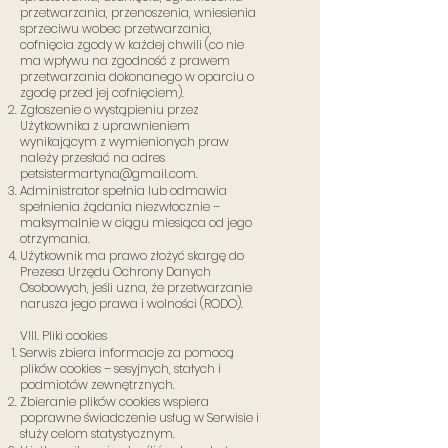
przetwarzania, przenoszenia, wniesienia
sprzeciwu wobec przetwarzania,
cofnięcia zgody w każdej chwili (co nie
ma wpływu na zgodność z prawem
przetwarzania dokonanego w oparciu o
zgodę przed jej cofnięciem).
Zgłoszenie o wystąpieniu przez
Użytkownika z uprawnieniem
wynikającym z wymienionych praw
należy przesłać na adres
petsistermartyna@gmail.com
.
Administrator spełnia lub odmawia
spełnienia żądania niezwłocznie –
maksymalnie w ciągu miesiąca od jego
otrzymania.
Użytkownik ma prawo złożyć skargę do
Prezesa Urzędu Ochrony Danych
Osobowych, jeśli uzna, że przetwarzanie
narusza jego prawa i wolności (RODO).
VIII. Pliki cookies
Serwis zbiera informacje za pomocą
plików cookies – sesyjnych, stałych i
podmiotów zewnętrznych.
Zbieranie plików cookies wspiera
poprawne świadczenie usług w Serwisie i
służy celom statystycznym.