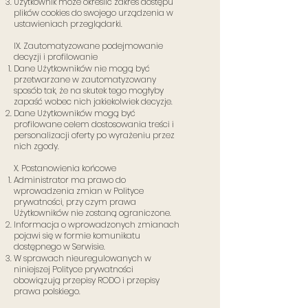
Użytkownik może określić zakres dostępu
plików cookies do swojego urządzenia w
ustawieniach przeglądarki.
IX. Zautomatyzowane podejmowanie
decyzji i profilowanie
Dane Użytkowników nie mogą być
przetwarzane w zautomatyzowany
sposób tak, że na skutek tego mogłyby
zapaść wobec nich jakiekolwiek decyzje.
Dane Użytkowników mogą być
profilowane celem dostosowania treści i
personalizacji oferty po wyrażeniu przez
nich zgody.
X. Postanowienia końcowe
Administrator ma prawo do
wprowadzenia zmian w Polityce
prywatności, przy czym prawa
Użytkowników nie zostaną ograniczone.
Informacja o wprowadzonych zmianach
pojawi się w formie komunikatu
dostępnego w Serwisie.
W sprawach nieuregulowanych w
niniejszej Polityce prywatności
obowiązują przepisy RODO i przepisy
prawa polskiego.