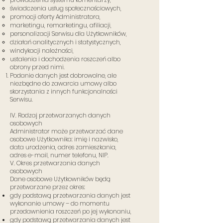
świadczenia usług społecznościowych,
promocji oferty Administratora,
marketingu, remarketingu, afiliacji,
personalizacji Serwisu dla Użytkowników,
działań analitycznych i statystycznych,
windykacji należności,
ustalenia i dochodzenia roszczeń albo
obrony przed nimi.
Podanie danych jest dobrowolne, ale
niezbędne do zawarcia umowy albo
skorzystania z innych funkcjonalności
Serwisu.
IV. Rodzaj przetwarzanych danych
osobowych
Administrator może przetwarzać dane
osobowe Użytkownika: imię i nazwisko,
data urodzenia, adres zamieszkania,
adres e-mail, numer telefonu, NIP.
V. Okres przetwarzania danych
osobowych
Dane osobowe Użytkowników będą
przetwarzane przez okres:
gdy podstawą przetwarzania danych jest
wykonanie umowy – do momentu
przedawnienia roszczeń po jej wykonaniu,
gdy podstawą przetwarzania danych jest