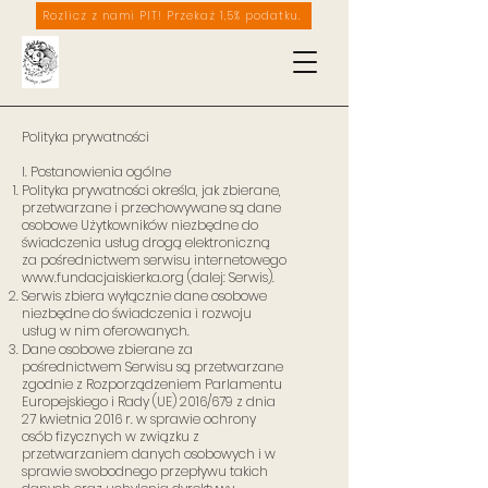
Rozlicz z nami PIT! Przekaż 1,5% podatku.
Polityka prywatności
I. Postanowienia ogólne
Polityka prywatności określa, jak zbierane,
przetwarzane i przechowywane są dane
osobowe Użytkowników niezbędne do
świadczenia usług drogą elektroniczną
za pośrednictwem serwisu internetowego
www.fundacjaiskierka.org
(dalej: Serwis).
Serwis zbiera wyłącznie dane osobowe
niezbędne do świadczenia i rozwoju
usług w nim oferowanych.
Dane osobowe zbierane za
pośrednictwem Serwisu są przetwarzane
zgodnie z Rozporządzeniem Parlamentu
Europejskiego i Rady (UE) 2016/679 z dnia
27 kwietnia 2016 r. w sprawie ochrony
osób fizycznych w związku z
przetwarzaniem danych osobowych i w
sprawie swobodnego przepływu takich