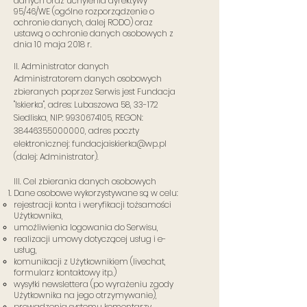
danych oraz uchylenia dyrektywy
95/46/WE (o
gólne rozporządzenie o
ochronie danych, dalej RODO) oraz
ustawą o ochronie danych osobowych z
dnia 10 maja 2018 r.
II. Administrator danych
Administratorem danych osobowych
zbieranych poprzez Serwis jest Fundacja
"Iskierka", adres: Lubaszowa 58, 33-172
Siedliska, NIP:
9930674105
, REGON:
38446355000000
, adres poczty
elektronicznej:
fundacjaiskierka@wp.pl
(dalej: Administrator).
III. Cel zbierania danych osobowych
Dane osobowe wykorzystywane są w celu:
rejestracji konta i weryfikacji tożsamości
Użytkownika,
umożliwienia logowania do Serwisu,
realizacji umowy dotyczącej usług i e-
usług,
komunikacji z Użytkownikiem (livechat,
formularz kontaktowy itp.)
wysyłki newslettera (po wyrażeniu zgody
Użytkownika na jego otrzymywanie),
prowadzenia systemu komentarzy,