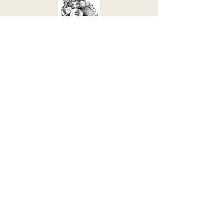
Fundacja "Iskierka"
509 254 933 |
kontakt@fundacjaiskierka.org
Lubaszowa 58, 33-172 Siedliska
​​​KRS
0000800223
| NIP
9930674105
Konto:
51 1140 2004 0000
3602 7931 0651
(mBank)
Wesprzyj naszą misję