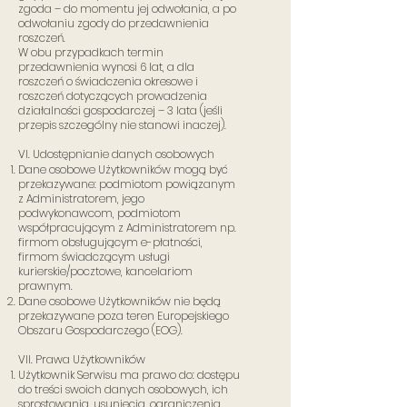
zgoda – do momentu jej odwołania, a po
odwołaniu zgody do przedawnienia
roszczeń.
W obu przypadkach termin
przedawnienia wynosi 6 lat, a dla
roszczeń o świadczenia okresowe i
roszczeń dotyczących prowadzenia
działalności gospodarczej – 3 lata (jeśli
przepis szczególny nie stanowi inaczej).
VI. Udostępnianie danych osobowych
Dane osobowe Użytkowników mogą być
przekazywane: podmiotom powiązanym
z Administratorem, jego
podwykonawcom, podmiotom
współpracującym z Administratorem np.
firmom obsługującym e-płatności,
firmom świadczącym usługi
kurierskie/pocztowe, kancelariom
prawnym.
Dane osobowe Użytkowników nie będą
przekazywane poza teren Europejskiego
Obszaru Gospodarczego (EOG).
VII. Prawa Użytkowników
Użytkownik Serwisu ma prawo do: dostępu
do treści swoich danych osobowych, ich
sprostowania, usunięcia, ograniczenia