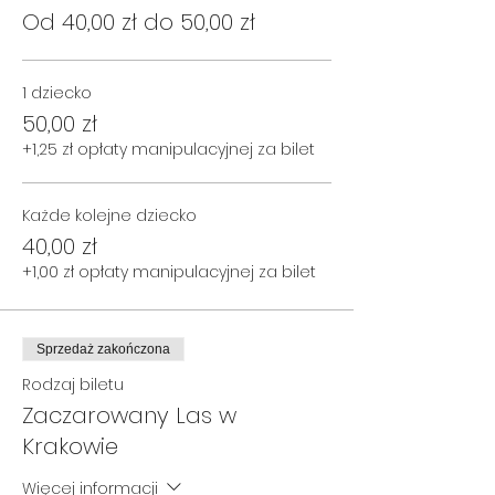
Od 40,00 zł do 50,00 zł
🌳🌳🌳 Dzięki prozdrowotnym
właściwościom Lasu, wzmocnimy
naszą odporność i poprawimy
1 dziecko
samopoczucie.
50,00 zł
🌳🌳🌳 Poszerzymy wiedzę
+1,25 zł opłaty manipulacyjnej za bilet
przyrodniczą, dzięki ciekawości, którą
każdy z nas w sobie ma!
Każde kolejne dziecko
Nie mamy wątpliwości, że tego rodzaju
40,00 zł
wspólna aktywność rodziców i dzieci w
przestrzeni leśnej to same korzyści!
+1,00 zł opłaty manipulacyjnej za bilet
Wyprawę poprowadzą leśni
przewodnicy: Ewelina i Piotr Harafowie z
Sprzedaż zakończona
Fundacji „Iskierka".
Rodzaj biletu
Zaczarowany Las w
KIEDY:
Krakowie
TARNÓW, 3 maja
, godz. 11:00-14:00
KRAKÓW, 5 maja
, godz. podamy
Więcej informacji
wkrótce