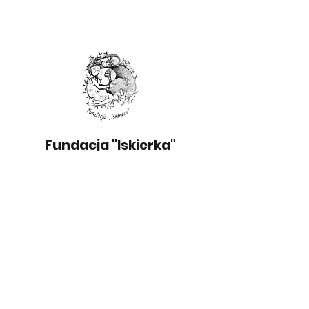
Fundacja "Iskierka"
509 254 933 |
kontakt@fundacjaiskierka.org
Lubaszowa 58, 33-172 Siedliska
​​​KRS
0000800223
| NIP
9930674105
Konto:
51 1140 2004 0000
3602 7931 0651
(mBank)