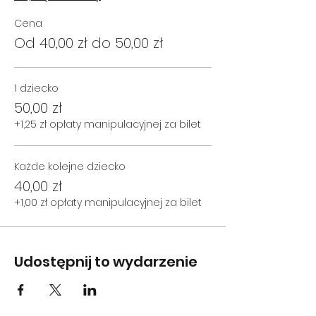
Cena
DLA KOGO:
Od 40,00 zł do 50,00 zł
Zapraszamy rodziny z dziećmi w wieku
od 4 do 10 lat.
Młodsze i starsze rodzeństwo również
jest bardzo mile widziane!
1 dziecko
50,00 zł
GDZIE:
Tarnów
+1,25 zł opłaty manipulacyjnej za bilet
- południowe okolice,
dokładne miejsce zbiórki podamy
zgłoszonym rodzinom bliżej spotkania.
Kraków
- podamy wkrótce.
Każde kolejne dziecko
40,00 zł
KOSZT:
+1,00 zł opłaty manipulacyjnej za bilet
50 zł / dziecko (dzieci do 4 r.ż.
bezpłatnie, rodzice także, na
rodzeństwo zniżka -20%)
Udostępnij to wydarzenie
Zastrzegamy prawo do odwołania
wyprawy w przypadku nieuzbierania
wystarczającej grupy.