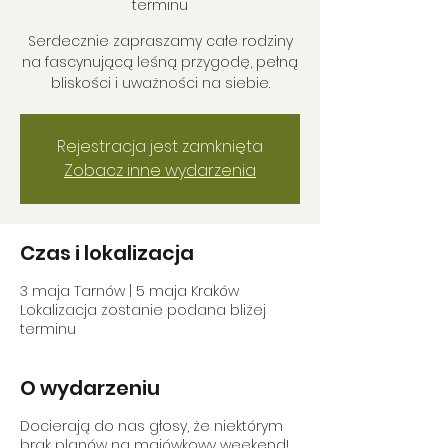
terminu
Serdecznie zapraszamy całe rodziny
na fascynującą leśną przygodę, pełną
bliskości i uważności na siebie.
Rejestracja jest zamknięta
Zobacz inne wydarzenia
Czas i lokalizacja
3 maja Tarnów | 5 maja Kraków
Lokalizacja zostanie podana bliżej
terminu
O wydarzeniu
Docierają do nas głosy, że niektórym
brak planów na majówkowy weekend!