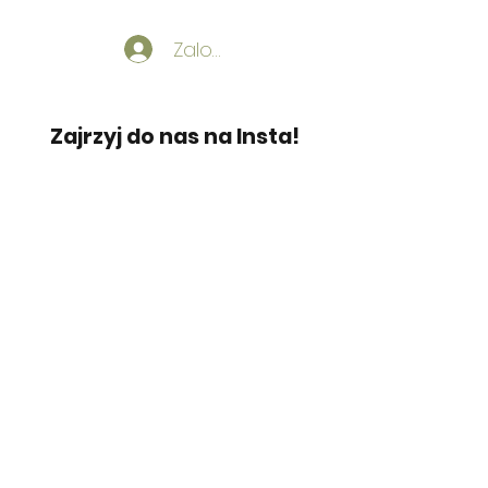
🌳🌳🌳 Do zobaczenia w
Zaloguj
ZACZAROWANYM LESIE! 🌳🌳🌳
Zajrzyj do nas na Insta!