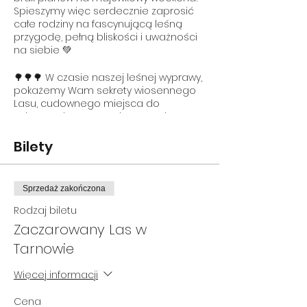
Spieszymy więc serdecznie zaprosić
całe rodziny na fascynującą leśną
przygodę, pełną bliskości i uważności
na siebie 💚
🌳🌳🌳 W czasie naszej leśnej wyprawy,
pokażemy Wam sekrety wiosennego
Lasu, cudownego miejsca do
odpoczynku, resetu głowy, a także
integracji, nieskrępowanej zabawy i
licznych odkryć.
Bilety
🌳🌳🌳 Zanurzając się w atmosferze
Lasu wszystkimi zmysłami, będziemy
Sprzedaż zakończona
rozwijać naszą naturalną kreatywność
i wyobraźnię w bezpośrednim
Rodzaj biletu
kontakcie z Naturą. Zadbamy o
Zaczarowany Las w
stymulację wszystkich zmysłów i
Tarnowie
integrację sensoryczną.
Więcej informacji
🌳🌳🌳 Wzmocnimy relacje rodzinne i
nauczymy się pielęgnować uważność
na siebie.
Cena