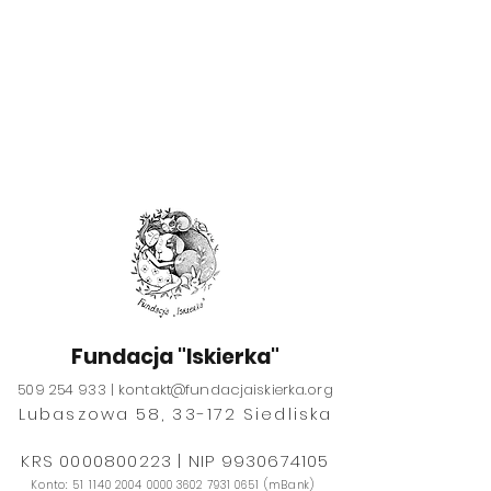
Fundacja "Iskierka"
509 254 933 |
kontakt@fundacjaiskierka.org
Lubaszowa 58, 33-172 Siedliska
​​​KRS
0000800223
| NIP
9930674105
Konto:
51 1140 2004 0000
3602 7931 0651
(mBank)