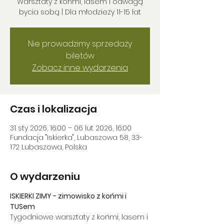
Warsztaty z końmi, lasem i odwagą
bycia sobą | Dla młodzieży 11-15 lat
Nie prowadzimy sprzedaży
biletów
Zobacz inne wydarzenia
Czas i lokalizacja
31 sty 2026, 16:00 – 06 lut 2026, 16:00
Fundacja "Iskierka", Lubaszowa 58, 33-
172 Lubaszowa, Polska
O wydarzeniu
ISKIERKI ZIMY - zimowisko z końmi i 
TUSem
Tygodniowe warsztaty z końmi, lasem i 