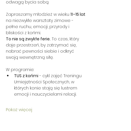
odwagą bycia sobą.
Zapraszamy młodzież w wieku 
11–15 lat 
na niezwykłe warsztaty zimowe - 
pełne ruchu, emocji, przyrody i 
bliskości z końmi.
To nie są zwykłe ferie.
 To czas, który 
daje przestrzeń, by zatrzymać się, 
nabrać pewności siebie i odkryć 
swoją wewnętrzną siłę.
W programie:
TUS z końmi
 - cykl zajęć Treningu 
Umiejętności Społecznych, w 
których konie stają się lustrem 
emocji i nauczycielami relacji.
Pokaż więcej