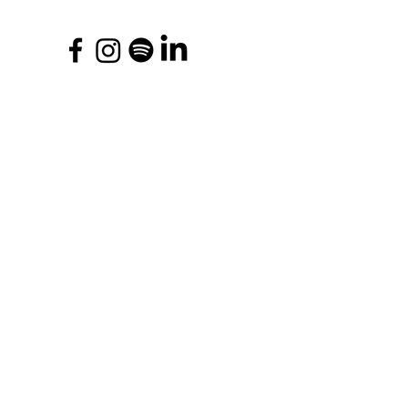
Wesprzyj naszą misję
Chcesz być na bieżąco z naszymi
działaniami, dowiadywać się wcześniej o
nadchodzących wydarzeniach?
Zapisz się do naszego
newslettera!