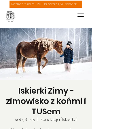
Rozlicz z nami PIT! Przekaż 1,5% podatku.
Iskierki Zimy -
zimowisko z końmi i
TUSem
sob., 31 sty
  |  
Fundacja "Iskierka"