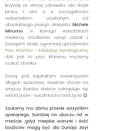
krzywdy ze strony człowieka, ale dzięki 
pracy z nim, a w szczególności 
wskazówkom uzyskanym od 
absolutnego psiego eksperta, 
Michele 
Minunno
, w którego warsztatach 
mieliśmy możliwość wziąć udział z 
Dunajem, dzięki ogromnej uprzejmości 
Psia Wachta • Edukacja Kynologiczna
, 
dziś jest to pies, któremu możemy 
szukać domku!
Dunaj jest kapitalnym towarzyszem 
długich spacerów, świetnie chodzi na 
smyczy. Bardzo dobrze odnajduje się 
wśród psów - suczki kocha nad życie 😊
Szukamy mu domu przede wszystkim 
spokojnego, bardziej na uboczu niż w 
mieście, gdyż miejskie warunki i ilość 
bodźców mogą być dla Dunaja zbyt 