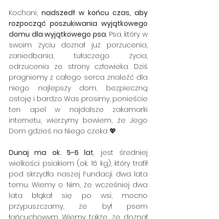
Kochani, 
nadszedł w końcu czas, aby 
rozpocząć poszukiwania wyjątkowego 
domu dla wyjątkowego psa
. Psa, który w 
swoim życiu doznał już porzucenia, 
zaniedbania, tułaczego życia, 
odrzucenia ze strony człowieka. Dziś 
pragniemy z całego serca znaleźć dla 
niego najlepszy dom, bezpieczną 
ostoję i bardzo Was prosimy, ponieście 
ten apel w najdalsze zakamarki 
internetu, wierzymy bowiem, że Jego 
Dom gdzieś na Niego czeka 💖
Dunaj ma ok. 5-6 lat
, jest średniej 
wielkości psiakiem (ok. 16 kg), który trafił 
pod skrzydła naszej Fundacji dwa lata 
temu. Wiemy o Nim, że wcześniej dwa 
lata błąkał się po wsi, mocno 
przypuszczamy, że był psem 
łańcuchowym. Wiemy także, że doznał 