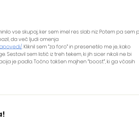
Pierwszy kurs zawodowy!
Bliże
Instruktor jazdy konnej
osta
202
inilo vse skupaj, ker sem imel res slab niz. Potem pa sem pr
zil, da več ljudi omenja 
napovedi/
. Kliknil sem “za foro” in presenetilo me je, kako 
estavil sem listič iz treh tekem, ki jih sicer nikoli ne bi 
cija je padla. Točno takšen majhen “boost”, ki ga včasih 
a!