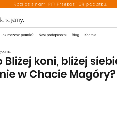
Rozlicz z nami PIT! Przekaż 1,5% podatku.
Jak możesz pomóc?
Nasi podopieczni
Blog
Kontakt
zytania
Bliżej koni, bliżej siebi
ie w Chacie Magóry?