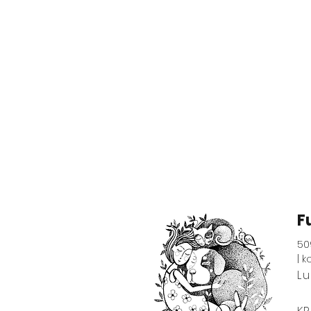
F
50
|
k
L