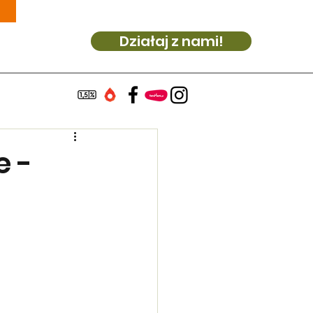
Działaj z nami!
e -