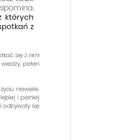
Ich bogaty świat, o którym ciągle zbyt rzadko się wspomina. 
 których 
potkań z 
 
kać się z nimi 
wiedzy, pełen 
yciu niewiele, 
iej i pełniej. 
 odbywały się 