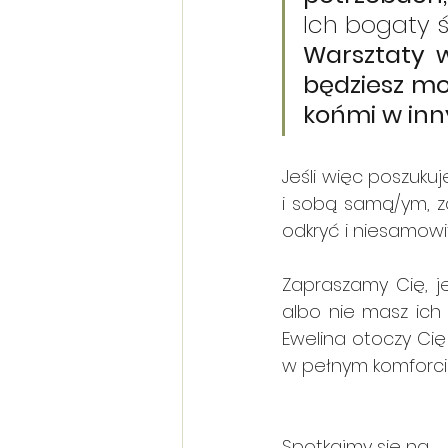
Warsztaty w
będziesz mo
końmi w inn
Jeśli więc poszukuj
i sobą samą/ym, z
odkryć i niesamowi
Zapraszamy Cię, je
albo nie masz ich 
Ewelina otoczy Cię
w pełnym komforcie
Spotkajmy się na