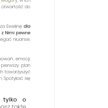
 Magóry
, w Ich 
h otwartość do 
sza Ewelinę 
dla 
 z Nimi pewne 
zegać niuanse, 
howań, emocji, 
pierwszy plan 
h towarzyszyć 
 Spotykać się 
tylko o 
asz także 