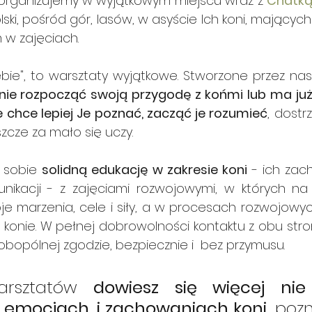
e organizujemy w wyjątkowym miejscu wraz z 
Chatką
ski, pośród gór, lasów, w asyście Ich koni, mającyc
w zajęciach. 
j siebie", to warsztaty wyjątkowe. Stworzone przez na
nie rozpocząć swoją przygodę z końmi lub ma już
 chce lepiej Je poznać, zacząć je rozumieć
, dostr
szcze za mało się uczy.
 sobie 
solidną edukację w zakresie koni
 - ich zac
nikacji - z zajęciami rozwojowymi, w których na 
je marzenia, cele i siły, a w procesach rozwojowyc
onie. W pełnej dobrowolności kontaktu z obu stron.
obopólnej zgodzie, bezpiecznie i  bez przymusu.
arsztatów 
dowiesz się więcej nie 
 emocjach, i zachowaniach koni
, pozn