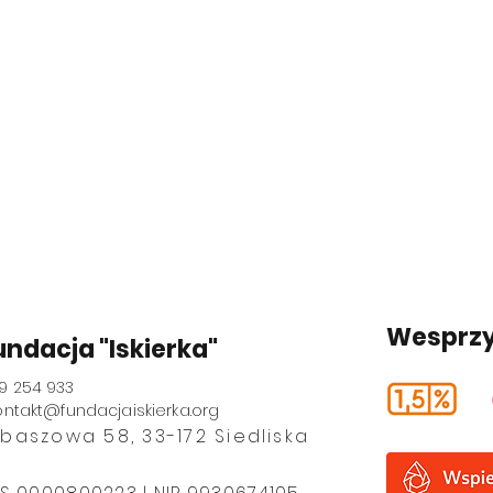
Wesprzy
undacja "Iskierka"
9 254 933
ontakt@fundacjaiskierka.org
ubaszowa 58, 33-172 Siedliska