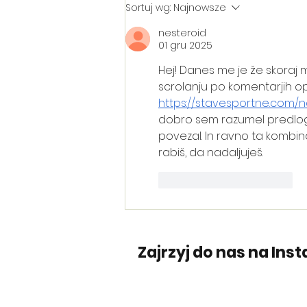
Pierwsze behawiorystki
Sortuj wg:
Najnowsze
na pokładzie!
nesteroid
01 gru 2025
Hej! Danes me je že skoraj m
scrolanju po komentarjih opa
https://stavesportne.com/
dobro sem razumel predloge. S
povezal. In ravno ta kombina
rabiš, da nadaljuješ.
Polub
Odpowiedz
Zajrzyj do nas na Inst