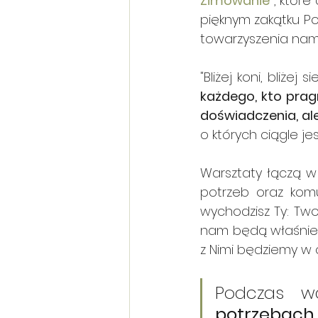
Zimowanie"
, któr
pięknym zakątku Pol
towarzyszenia nam 
"Bliżej koni, bliże
każdego, kto prag
doświadczenia, ale
o których ciągle je
Warsztaty łączą w
potrzeb oraz komu
wychodzisz Ty: Two
nam będą właśnie k
z Nimi będziemy w 
Podczas w
potrzebach,