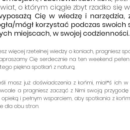
yposażą Cię w wiedzę i narzędzia, z
gła/mógł korzystać podczas swoich s
ych miejscach, w swojej codzienności.
esz więcej rzetelnej wiedzy o koniach, pragniesz spot
apraszamy Cię serdecznie na ten weekend pełen 
tego piękna spotkań z naturą.
śli masz już doświadczenia z końmi, miał*ś ich w ż
wcale a pragniesz zacząć z Nimi swoją przygodę lep
 opieką i pełnym wsparciem, aby spotkania z końmi
 dla obu stron. 