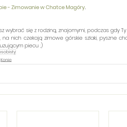
 siebie - Zimowanie w Chatce Magóry
.
sz wybrać się z rodziną, znajomymi, podczas gdy Ty
, na nich czekają zimowe górskie szlaki, pyszne ch
buzującym piecu ;)
osobisty
Konie